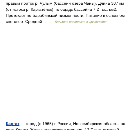
правый приток р. Чулым (бассейн озера Чаны). Длина 387 км
(от истока р. Каргатёнок), площадь бассейна 7,2 тыс. км2.
Протекает по Барабинской низменности. Питание в основном
снеговое. Средний… …
Большая советская энциклопедия
Каргат
— город (с 1965) в России, Новосибирская область, на
реке Каргат. Железнодорожная станция. 12,7 тыс. жителей