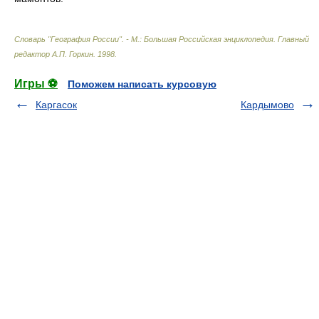
Словарь "География России". - М.: Большая Российская энциклопедия
.
Главный
редактор А.П. Горкин
.
1998
.
Игры ⚽
Поможем написать курсовую
Каргасок
Кардымово