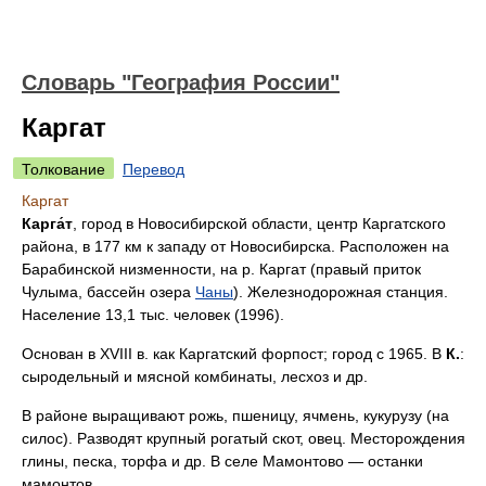
Словарь "География России"
Каргат
Толкование
Перевод
Каргат
Карга́т
, город в Новосибирской области, центр Каргатского
района, в 177 км к западу от Новосибирска. Расположен на
Барабинской низменности, на р. Каргат (правый приток
Чулыма, бассейн озера
Чаны
). Железнодорожная станция.
Население 13,1 тыс. человек (1996).
Основан в XVIII в. как Каргатский форпост; город с 1965. В
К.
:
сыродельный и мясной комбинаты, лесхоз и др.
В районе выращивают рожь, пшеницу, ячмень, кукурузу (на
силос). Разводят крупный рогатый скот, овец. Месторождения
глины, песка, торфа и др. В селе Мамонтово — останки
мамонтов.