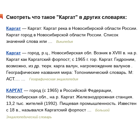
Смотреть что такое "Каргат" в других словарях:
Каргат
— Каргат: Каргат река в Новосибирской области России.
Каргат город в Новосибирской области России. Список
значений слова или …
Википедия
Каргат
— город, р.ц., Новосибирская обл. Возник в XVIII в. на р.
Каргат как Каргатский форпост; с 1965 г. гор. Каргат. Гидроним,
возможно, из др. тюрк. карга валун, нагромождение валунов .
Географические названия мира: Топонимический словарь. М:
АСТ.… …
Географическая энциклопедия
КАРГАТ
— город (с 1965) в Российской Федерации,
Новосибирская обл., на р. Каргат. Железнодорожная станция.
13,2 тыс. жителей (1992). Пищевая промышленность. Известен
с 18 в., назывался Каргатский форпост …
Большой
Энциклопедический словарь