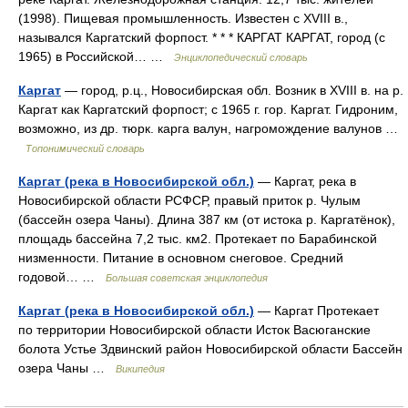
(1998). Пищевая промышленность. Известен с XVIII в.,
назывался Каргатский форпост. * * * КАРГАТ КАРГАТ, город (с
1965) в Российской… …
Энциклопедический словарь
Каргат
— город, р.ц., Новосибирская обл. Возник в XVIII в. на р.
Каргат как Каргатский форпост; с 1965 г. гор. Каргат. Гидроним,
возможно, из др. тюрк. карга валун, нагромождение валунов …
Топонимический словарь
Каргат (река в Новосибирской обл.)
— Каргат, река в
Новосибирской области РСФСР, правый приток р. Чулым
(бассейн озера Чаны). Длина 387 км (от истока р. Каргатёнок),
площадь бассейна 7,2 тыс. км2. Протекает по Барабинской
низменности. Питание в основном снеговое. Средний
годовой… …
Большая советская энциклопедия
Каргат (река в Новосибирской обл.)
— Каргат Протекает
по территории Новосибирской области Исток Васюганские
болота Устье Здвинский район Новосибирской области Бассейн
озера Чаны …
Википедия